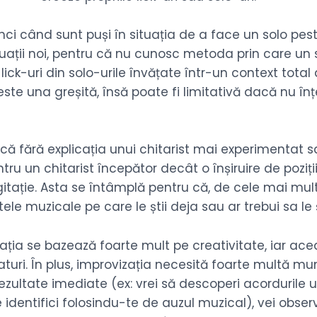
ci când sunt puși în situația de a face un solo pest
tuații noi, pentru că nu cunosc metoda prin care un 
lick-uri din solo-urile învățate într-un context total
ste una greșită, însă poate fi limitativă dacă nu înț
că fără explicația unui chitarist mai experimentat s
u un chitarist începător decât o înșiruire de poziții 
gitație. Asta se întâmplă pentru că, de cele mai mult
ele muzicale pe care le știi deja sau ar trebui sa le ș
zația se bazează foarte mult pe creativitate, iar ac
aturi. În plus, improvizația necesită foarte multă m
rezultate imediate (ex: vrei să descoperi acordurile u
 identifici folosindu-te de auzul muzical), vei obser