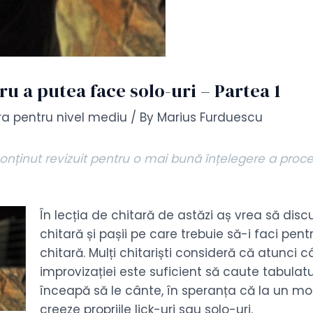
tru a putea face solo-uri – Partea 1
ara pentru nivel mediu
/ By
Marius Furduescu
nținut revizuit pentru o mai bună înțelegere a proce
În lecția de chitară de astăzi aș vrea să di
chitară și pașii pe care trebuie să-i faci pent
chitară. Mulți chitariști consideră că atunci 
improvizației este suficient să caute tabulatur
înceapă să le cânte, în speranța că la un m
creeze propriile lick-uri sau solo-uri.