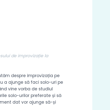
sului de improvizație la
scutăm despre improvizația pe
ru a ajunge să faci solo-uri pe
când vine vorba de studiul
ile solo-urilor preferate și să
oment dat vor ajunge să-și