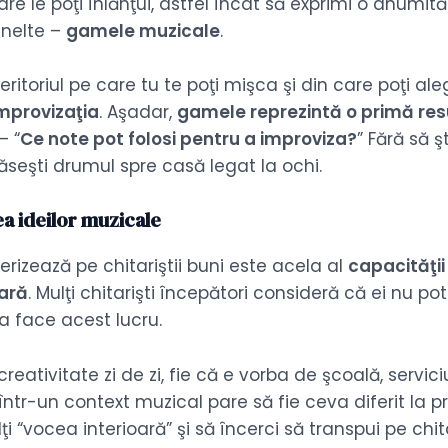
e le poţi înlănţui, astfel încât să exprimi o anumită s
 unelte –
gamele muzicale
.
eritoriul pe care tu te poţi mişca şi din care poţi a
mprovizaţia
. Aşadar,
gamele reprezintă o primă res
– “
Ce note pot folosi pentru a improviza?
” Fără să ş
găseşti drumul spre casă legat la ochi.
ea ideilor muzicale
erizează pe chitariştii buni este acela al
capacităţii 
tară
. Mulţi chitarişti începători consideră că ei nu po
 a face acest lucru.
eativitate zi de zi, fie că e vorba de şcoală, servici
i într-un context muzical pare să fie ceva diferit la
lţi “vocea interioară” şi să încerci să transpui pe chi