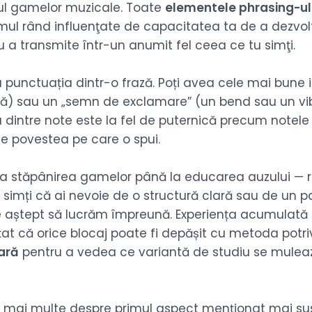
tul gamelor muzicale. Toate
elementele phrasing-ul
rimul rând influenţate de capacitatea ta de a dezvo
ru a transmite într-un anumit fel ceea ce tu simţi.
punctuația dintr-o frază. Poți avea cele mai bune i
uză) sau un „semn de exclamare” (un bend sau un vi
a dintre note este la fel de puternică precum notele 
ze povestea pe care o spui.
 stăpânirea gamelor până la educarea auzului — rep
că simți că ai nevoie de o structură clară sau de un 
te aștept să lucrăm împreună. Experiența acumulată 
t că orice blocaj poate fi depășit cu metoda potriv
tară
pentru a vedea ce variantă de studiu se muleaz
orbi mai multe despre primul aspect menţionat mai s