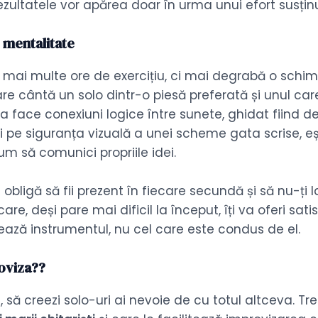
r rezultatele vor apărea doar în urma unui efort susțin
 mentalitate
mai multe ore de exercițiu, ci mai degrabă o schi
care cântă un solo dintr-o piesă preferată și unul 
 face conexiuni logice între sunete, ghidat fiind de pr
zi pe siguranța vizuală a unei scheme gata scrise, eșt
um să comunici propriile idei.
te obligă să fii prezent în fiecare secundă și să nu-ț
re, deși pare mai dificil la început, îți va oferi sati
rolează instrumentul, nu cel care este condus de el.
roviza??
 să creezi solo-uri ai nevoie de cu totul altceva. Tre