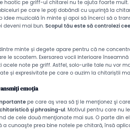
e haotic pe griff-ul chitarei nu te ajuta foarte mult.
iceiuri pe care le poţi dobândi cu uşurinţă la chita
 o idee muzicală în minte şi apoi să încerci să o tran
vei deveni mai bun.
Scopul tău este să controlezi cee
 dintre minte și degete apare pentru că ne concentr
re le scoatem. Exersarea vocii interioare înseamnă 
i acele note pe griff. Astfel, solo-urile tale nu vor 
ate și expresivitate pe care o auzim la chitariștii mar
ransmiți emoția
importante
pe care aş vrea să ţi le menţionez şi care 
chitaristică şi phrasing-ul
. Motivul pentru care nu le
d de cele două menţionate mai sus. O parte din ele
ă a cunoaşte prea bine notele pe chitară, însă aplic