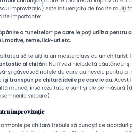
 marii chitarişti
şi care le facilitează improvizarea c
 sau improvizaţia) este influenţată de foarte mulţi fa
rte importante:
pânire a “uneltelor” pe care le poţi utiliza pentru a
i, motive, teme, lick-uri etc.
tatea să te uiţi la un masterclass cu un chitarist f
antastic al chitării
. Nu îi vezi niciodată căutându-ş
ă-şi găsească notele de care au nevoie pentru a imp
e
îşi transpun pe chitară ideile pe care le au
. Acest 
tă muncă, însă rezultatele sunt şi ele pe măsură (d
nsemnările viitoare).
ntru improvizație
monie pe chitară trebuie să cunoşti ce acorduri poţ