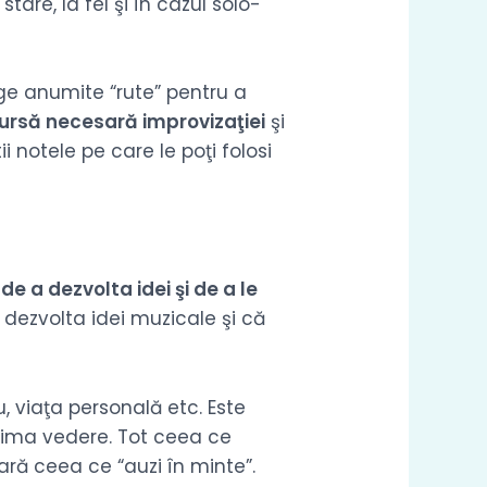
tare, la fel şi în cazul solo-
lege anumite “rute” pentru a
ursă necesară improvizaţiei
şi
tii notele pe care le poţi folosi
de a dezvolta idei şi de a le
t dezvolta idei muzicale şi că
u, viaţa personală etc. Este
 prima vedere. Tot ceea ce
tară ceea ce “auzi în minte”.