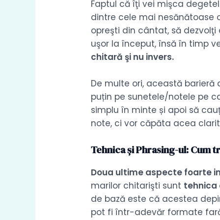
Faptul că îţi vei mişca degetel
dintre cele mai nesănătoase ob
opreşti din cântat, să dezvolţi
uşor la început, însă în timp 
chitară şi nu invers.
De multe ori, această barieră
puțin pe sunetele/notele pe ca
simplu în minte și apoi să cauț
note, ci vor căpăta acea clarit
Tehnica și Phrasing-ul: Cum t
Doua ultime aspecte foarte 
marilor chitarişti sunt
tehnica 
de bază este că acestea depin
pot fi într-adevăr formate far