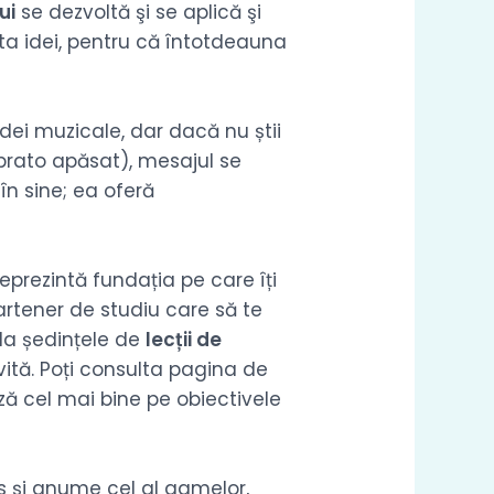
ui
se dezvoltă şi se aplică şi
lta idei, pentru că întotdeauna
dei muzicale, dar dacă nu știi
brato apăsat), mesajul se
în sine; ea oferă
rezintă fundația pe care îți
partener de studiu care să te
la ședințele de
lecții de
ită. Poți consulta pagina de
ă cel mai bine pe obiectivele
us şi anume cel al gamelor,