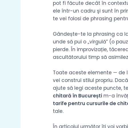
pot fi făcute decât în contex
ele într-un cadru şi sunt în p
te vei folosi de phrasing pent
Gândește-te la phrasing ca la 
unde să pui o „virgulă” (o pa
pierde. În improvizație, tăcere
ascultătorului timp să asimile
Toate aceste elemente — de la
vei construi stilul propriu. Da
ajute să legi aceste puncte, 
chitară în București
m-a învăța
tarife pentru cursurile de chi
tale.
În articolul următor îţi voi v