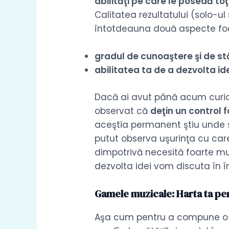
abilităţi pe care le posedă toţi
Calitatea rezultatului (solo-ul
întotdeauna două aspecte foa
gradul de cunoaştere şi de stă
abilitatea ta de a dezvolta ide
Dacă ai avut până acum curiozi
observat că
deţin un control f
aceştia permanent ştiu unde s
putut observa uşurinţa cu car
dimpotrivă necesită foarte mul
dezvolta idei vom discuta în î
Gamele muzicale: Harta ta pe
Aşa cum pentru a compune o ar