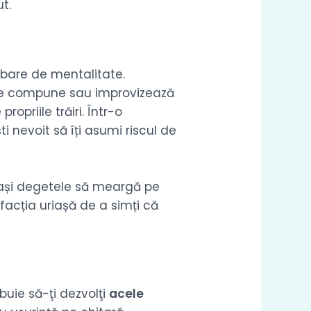
ut.
mbare de mentalitate.
care compune sau improvizează
opriile trăiri. Într-o
i nevoit să îți asumi riscul de
i lași degetele să meargă pe
sfacția uriașă de a simți că
buie să-ţi dezvolţi
acele