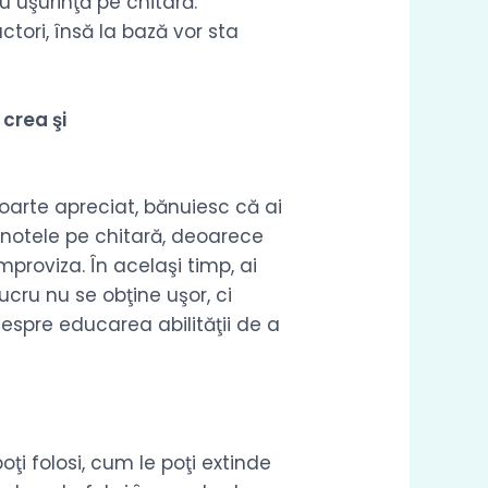
u uşurinţă pe chitară.
ctori, însă la bază vor sta
 crea şi
oarte apreciat, bănuiesc că ai
i notele pe chitară, deoarece
roviza. În acelaşi timp, ai
lucru nu se obţine uşor, ci
espre educarea abilităţii de a
i folosi, cum le poţi extinde