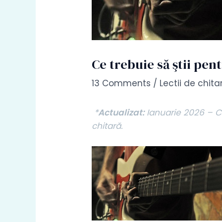
Ce trebuie să ştii pen
13 Comments
/
Lectii de chit
*
Actualizat:
Ianuarie 2026 – Co
chitară.