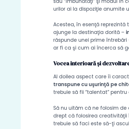
sau “îmbunătăţi” şi modul în car
urilor ai la dispoziţie anumite
Acestea, în esenţă reprezintă t
ajunge la destinaţia dorită –
i
răspunde unei prime întrebări 
ar fi ca şi cum ai încerca să 
Vocea interioară și dezvoltar
Al doilea aspect care îi caract
transpune cu uşurinţă pe chi
trebuie să fii “talentat” pentru
Să nu uităm că ne folosim de cr
drept că folosirea creativităţi
trebuie să faci este să-ţi ascu