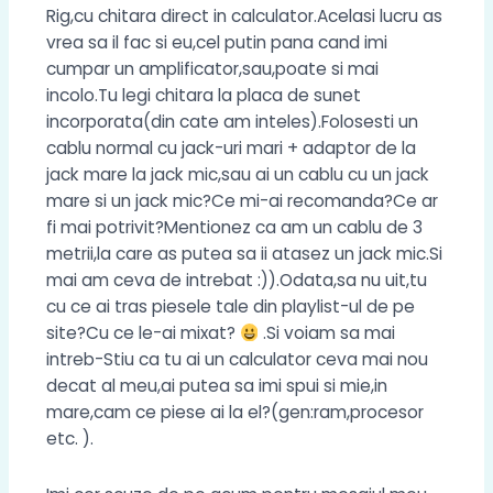
Rig,cu chitara direct in calculator.Acelasi lucru as
vrea sa il fac si eu,cel putin pana cand imi
cumpar un amplificator,sau,poate si mai
incolo.Tu legi chitara la placa de sunet
incorporata(din cate am inteles).Folosesti un
cablu normal cu jack-uri mari + adaptor de la
jack mare la jack mic,sau ai un cablu cu un jack
mare si un jack mic?Ce mi-ai recomanda?Ce ar
fi mai potrivit?Mentionez ca am un cablu de 3
metrii,la care as putea sa ii atasez un jack mic.Si
mai am ceva de intrebat :)).Odata,sa nu uit,tu
cu ce ai tras piesele tale din playlist-ul de pe
site?Cu ce le-ai mixat?
.Si voiam sa mai
intreb-Stiu ca tu ai un calculator ceva mai nou
decat al meu,ai putea sa imi spui si mie,in
mare,cam ce piese ai la el?(gen:ram,procesor
etc. ).