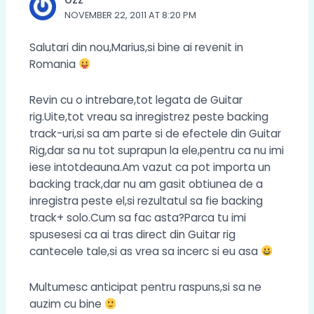
OZZ
NOVEMBER 22, 2011 AT 8:20 PM
Salutari din nou,Marius,si bine ai revenit in
Romania
Revin cu o intrebare,tot legata de Guitar
rig.Uite,tot vreau sa inregistrez peste backing
track-uri,si sa am parte si de efectele din Guitar
Rig,dar sa nu tot suprapun la ele,pentru ca nu imi
iese intotdeauna.Am vazut ca pot importa un
backing track,dar nu am gasit obtiunea de a
inregistra peste el,si rezultatul sa fie backing
track+ solo.Cum sa fac asta?Parca tu imi
spusesesi ca ai tras direct din Guitar rig
cantecele tale,si as vrea sa incerc si eu asa
Multumesc anticipat pentru raspuns,si sa ne
auzim cu bine