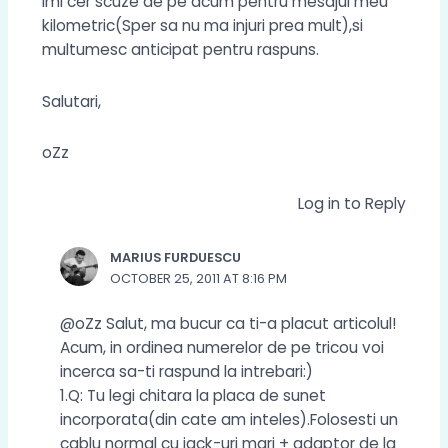
Imi cer scuze de pe acum pentru mesajul meu
kilometric(Sper sa nu ma injuri prea mult),si
multumesc anticipat pentru raspuns.
Salutari,
oZz
Log in to Reply
MARIUS FURDUESCU
OCTOBER 25, 2011 AT 8:16 PM
@oZz Salut, ma bucur ca ti-a placut articolul!
Acum, in ordinea numerelor de pe tricou voi
incerca sa-ti raspund la intrebari:)
1.Q: Tu legi chitara la placa de sunet
incorporata(din cate am inteles).Folosesti un
cablu normal cu jack-uri mari + adaptor de la