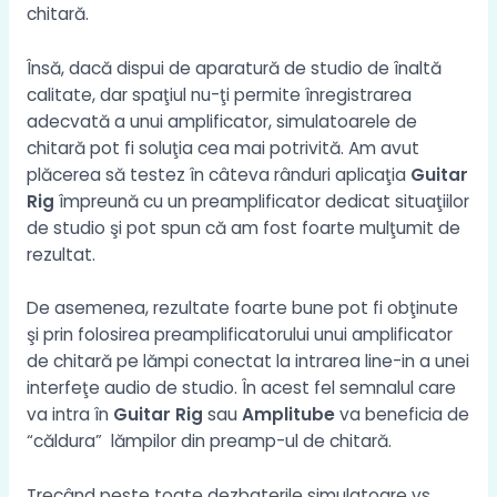
chitară.
Însă, dacă dispui de aparatură de studio de înaltă
calitate, dar spaţiul nu-ţi permite înregistrarea
adecvată a unui amplificator, simulatoarele de
chitară pot fi soluţia cea mai potrivită. Am avut
plăcerea să testez în câteva rânduri aplicaţia
Guitar
Rig
împreună cu un preamplificator dedicat situaţiilor
de studio şi pot spun că am fost foarte mulţumit de
rezultat.
De asemenea, rezultate foarte bune pot fi obţinute
şi prin folosirea preamplificatorului unui amplificator
de chitară pe lămpi conectat la intrarea line-in a unei
interfeţe audio de studio. În acest fel semnalul care
va intra în
Guitar Rig
sau
Amplitube
va beneficia de
“căldura” lămpilor din preamp-ul de chitară.
Trecând peste toate dezbaterile simulatoare vs