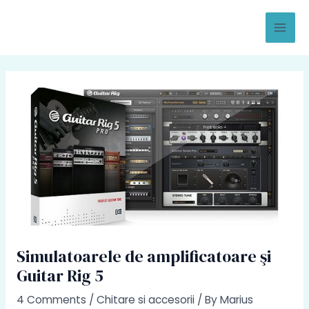
Skip
to
Mai
content
Men
Simulatoarele de amplificatoare şi
Guitar Rig 5
4 Comments
/
Chitare si accesorii
/ By
Marius