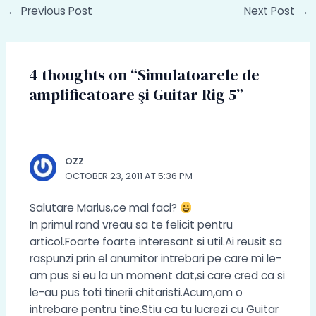
Post
←
Previous Post
Next Post
→
navigation
4 thoughts on “Simulatoarele de
amplificatoare şi Guitar Rig 5”
OZZ
OCTOBER 23, 2011 AT 5:36 PM
Salutare Marius,ce mai faci?
In primul rand vreau sa te felicit pentru
articol.Foarte foarte interesant si util.Ai reusit sa
raspunzi prin el anumitor intrebari pe care mi le-
am pus si eu la un moment dat,si care cred ca si
le-au pus toti tinerii chitaristi.Acum,am o
intrebare pentru tine.Stiu ca tu lucrezi cu Guitar