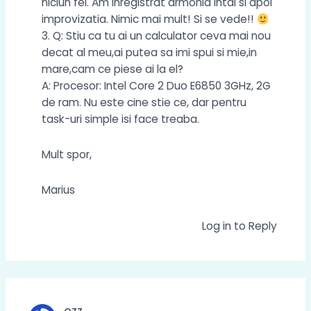
niciun fel. Am inregistrat armonia intai si apoi
improvizatia. Nimic mai mult! Si se vede!!
3. Q: Stiu ca tu ai un calculator ceva mai nou
decat al meu,ai putea sa imi spui si mie,in
mare,cam ce piese ai la el?
A: Procesor: Intel Core 2 Duo E6850 3GHz, 2G
de ram. Nu este cine stie ce, dar pentru
task-uri simple isi face treaba.
Mult spor,
Marius
Log in to Reply