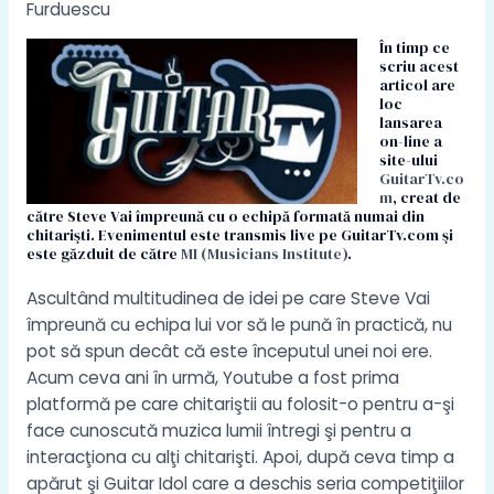
Furduescu
În timp ce
scriu acest
articol are
loc
lansarea
on-line a
site-ului
GuitarTv.co
m
, creat de
către Steve Vai împreună cu o echipă formată numai din
chitarişti. Evenimentul este transmis live pe GuitarTv.com şi
este găzduit de către
MI (Musicians Institute)
.
Ascultând multitudinea de idei pe care Steve Vai
împreună cu echipa lui vor să le pună în practică, nu
pot să spun decât că este începutul unei noi ere.
Acum ceva ani în urmă, Youtube a fost prima
platformă pe care chitariştii au folosit-o pentru a-şi
face cunoscută muzica lumii întregi şi pentru a
interacţiona cu alţi chitarişti. Apoi, după ceva timp a
apărut şi Guitar Idol care a deschis seria competiţiilor