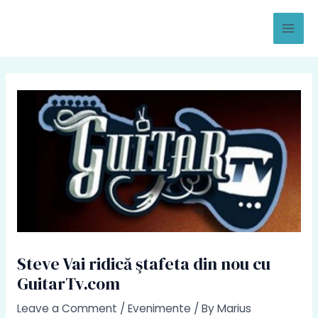
Skip
to
Mai
content
Men
Steve Vai ridică ştafeta din nou cu
GuitarTv.com
Leave a Comment
/
Evenimente
/ By
Marius