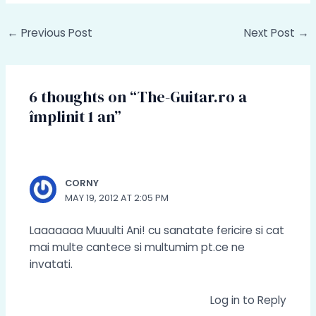
Post
←
Previous Post
Next Post
→
navigation
6 thoughts on “The-Guitar.ro a
împlinit 1 an”
CORNY
MAY 19, 2012 AT 2:05 PM
Laaaaaaa Muuulti Ani! cu sanatate fericire si cat
mai multe cantece si multumim pt.ce ne
invatati.
Log in to Reply